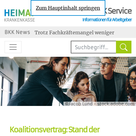
Zum Hauptinhalt springen
BKK Service
Informationen für Arbeitgeber
Nachrichten zu den Themen Sozialversic
BKK News
Trotz Fachkräftemangel weniger
Neueinstellungen
Steuerbegünstigter Urlaubszuschuss:
Erholungsbeihilfen
Geringe Tarifbindung im
Niedriglohnsektor
Jahresarbeitsentgeltgrenzen: Ab 2027
drei unterschiedliche Grenzen
Wechselbereitschaft im Job ist gestiegen
maßgebend
©Jacob Lund - stock.adobe.com
Koalitionsvertrag: Stand der