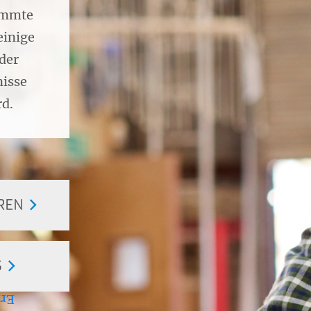
timmte
einige
 der
nisse
rd.
REN
S
äch