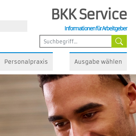
BKK Service
, Steuer- und Arbeitsrecht
Informationen für Arbeitgeber
ilfen
Personalpraxis
Ausgabe wählen
iedliche