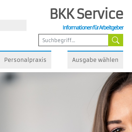
BKK Service
, Steuer- und Arbeitsrecht
Informationen für Arbeitgeber
ilfen
Personalpraxis
Ausgabe wählen
iedliche