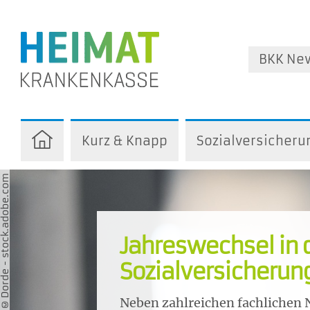
BKK Ne
Kurz & Knapp
Sozialversicheru
orde - stock.adobe.com
Jahreswechsel in 
Sozialversicherun
Neben zahlreichen fachlichen 