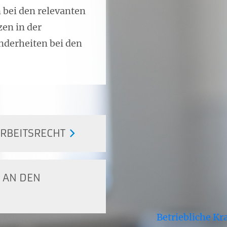
 bei den relevanten
en in der
nderheiten bei den
RBEITSRECHT
 AN DEN
Betriebliche K