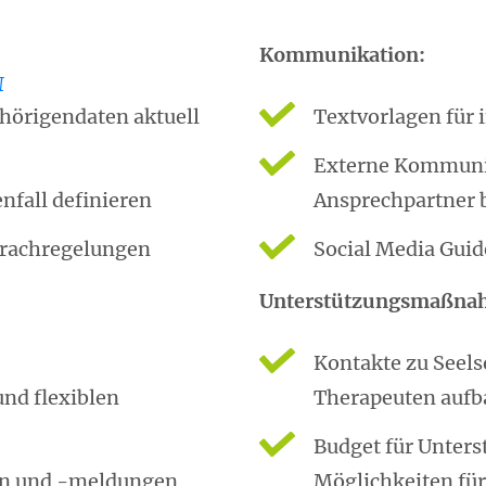
Kommunikation:
t
ehörigendaten aktuell
Textvorlagen für 
Externe Kommunik
nfall definieren
Ansprechpartner
rachregelungen
Social Media Guide
Unterstützungsmaßna
Kontakte zu Seel
nd flexiblen
Therapeuten auf
Budget für Unte
en und -meldungen
Möglichkeiten fü