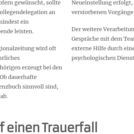
fern gewünscht, sollte
Neueinstellung erfolgt
Kollegendelegation an
verstorbenen Vorgänge
mindest ein
Der weitere Verarbeitu
ende leisten.
Gespräche mit dem Team
gionalzeitung wird oft
externe Hilfe durch ein
rliches
psychologischen Dienst 
hörigen erzeugt bei den
 Ob dauerhafte
nzbuch sinnvoll sind,
ab.
 einen Trauerfall