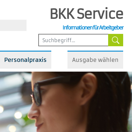
BKK Service
, Steuer- und Arbeitsrecht
Informationen für Arbeitgeber
ilfen
Personalpraxis
Ausgabe wählen
iedliche