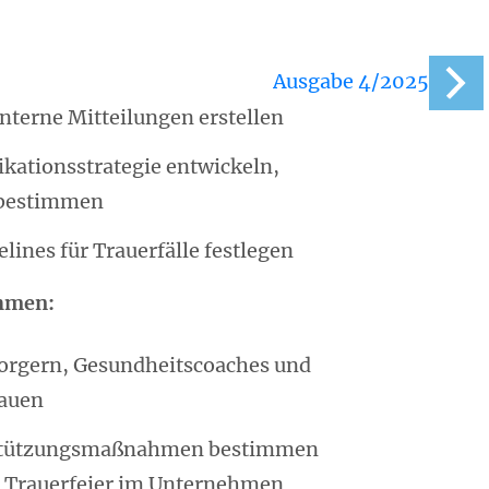
Ausgabe 4/2025
interne Mitteilungen erstellen
ationsstrategie entwickeln,
 bestimmen
lines für Trauerfälle festlegen
hmen:
sorgern, Gesundheitscoaches und
bauen
rstützungsmaßnahmen bestimmen
r Trauerfeier im Unternehmen