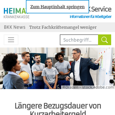
Zum Hauptinhalt springen
BKK Service
Informationen für Arbeitgeber
Nachrichten zu den Themen Sozialversic
BKK News
Trotz Fachkräftemangel weniger
Neueinstellungen
Steuerbegünstigter Urlaubszuschuss:
Erholungsbeihilfen
Geringe Tarifbindung im
Niedriglohnsektor
Jahresarbeitsentgeltgrenzen: Ab 2027
drei unterschiedliche Grenzen
Wechselbereitschaft im Job ist gestiegen
maßgebend
©Drazen - stock.adobe.com
Längere Bezugsdauer von
Kurzarbeitergeld