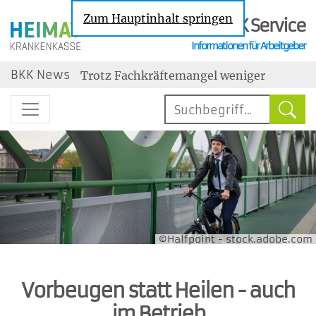
Zum Hauptinhalt springen
BKK Service
Informationen für Arbeitgeber
Nachrichten zu den Themen Sozialversic
BKK News
Trotz Fachkräftemangel weniger
Neueinstellungen
Steuerbegünstigter Urlaubszuschuss:
Erholungsbeihilfen
Geringe Tarifbindung im
Niedriglohnsektor
Jahresarbeitsentgeltgrenzen: Ab 2027
drei unterschiedliche Grenzen
Wechselbereitschaft im Job ist gestiegen
maßgebend
©Halfpoint - stock.adobe.com
Vorbeugen statt Heilen - auch
im Betrieb