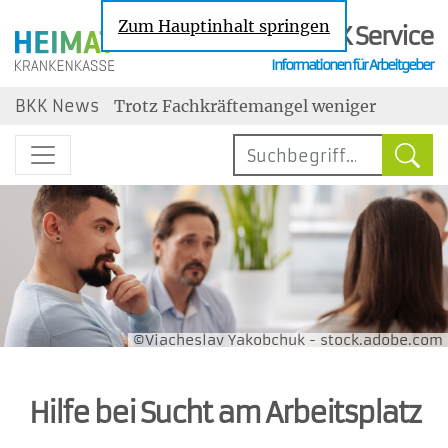
Zum Hauptinhalt springen
BKK Service
Informationen für Arbeitgeber
Nachrichten zu den Themen Sozialversic
BKK News
Trotz Fachkräftemangel weniger
Neueinstellungen
Steuerbegünstigter Urlaubszuschuss:
Erholungsbeihilfen
Geringe Tarifbindung im
Niedriglohnsektor
Jahresarbeitsentgeltgrenzen: Ab 2027
drei unterschiedliche Grenzen
Wechselbereitschaft im Job ist gestiegen
maßgebend
©Viacheslav Yakobchuk - stock.adobe.com
Hilfe bei Sucht am Arbeitsplatz