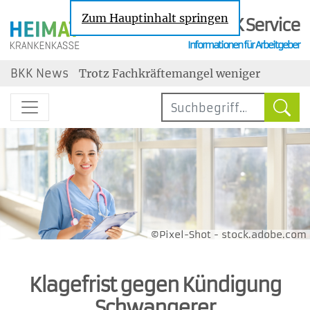
Zum Hauptinhalt springen
BKK Service
Informationen für Arbeitgeber
Nachrichten zu den Themen Sozialversic
BKK News
Trotz Fachkräftemangel weniger
Neueinstellungen
Steuerbegünstigter Urlaubszuschuss:
Erholungsbeihilfen
Geringe Tarifbindung im
Niedriglohnsektor
Jahresarbeitsentgeltgrenzen: Ab 2027
drei unterschiedliche Grenzen
Wechselbereitschaft im Job ist gestiegen
maßgebend
©Pixel-Shot - stock.adobe.com
Klagefrist gegen Kündigung
Schwangerer