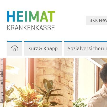
BKK Ne
Kurz & Knapp
Sozialversicheru
stiantyn - stock.adobe.com