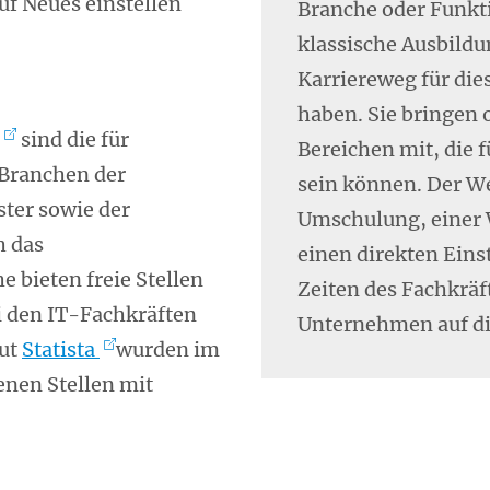
uf Neues einstellen
Branche oder Funkt
klassische Ausbildu
Karriereweg für die
haben. Sie bringen 
sind die für
Bereichen mit, die 
 Branchen der
sein können. Der W
ster sowie der
Umschulung, einer 
h das
einen direkten Eins
 bieten freie Stellen
Zeiten des Fachkräf
i den IT-Fachkräften
Unternehmen auf di
aut
Statista
wurden im
enen Stellen mit