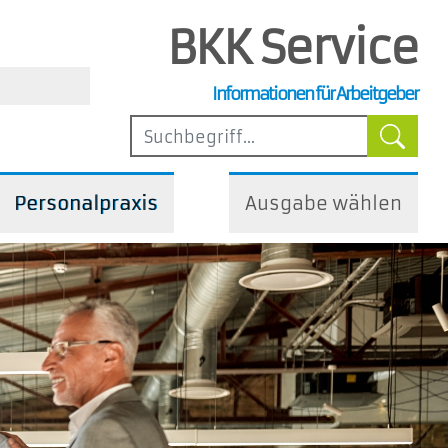
BKK Service
, Steuer- und Arbeitsrecht
Informationen für Arbeitgeber
ilfen
Personalpraxis
Ausgabe wählen
iedliche