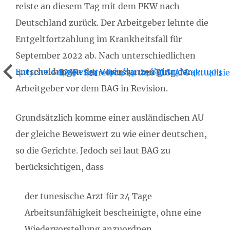
reiste an diesem Tag mit dem PKW nach
Deutschland zurück. Der Arbeitgeber lehnte die
Entgeltfortzahlung im Krankheitsfall für
September 2022 ab. Nach unterschiedlichen
Entscheidungen der Vorinstanzen ging der
BMF-Schreiben zu den ELStAM aktualisie
Lohnabrechnung im digitalen Mitarbeiterpostfach
Arbeitgeber vor dem BAG in Revision.
Grundsätzlich komme einer ausländischen AU
der gleiche Beweiswert zu wie einer deutschen,
so die Gerichte. Jedoch sei laut BAG zu
berücksichtigen, dass
der tunesische Arzt für 24 Tage
Arbeitsunfähigkeit bescheinigte, ohne eine
Wiedervorstellung anzuordnen,