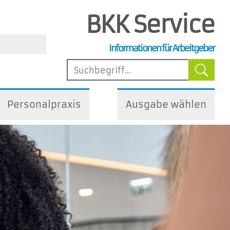
BKK Service
, Steuer- und Arbeitsrecht
Informationen für Arbeitgeber
ilfen
Personalpraxis
Ausgabe wählen
iedliche