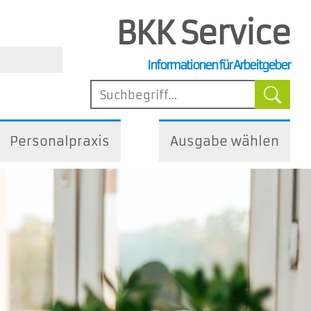
BKK Service
, Steuer- und Arbeitsrecht
Informationen für Arbeitgeber
ilfen
Personalpraxis
Ausgabe wählen
iedliche