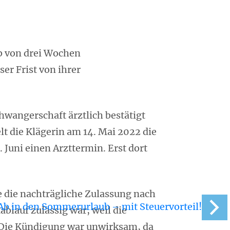
b von drei Wochen
er Frist von ihrer
hwangerschaft ärztlich bestätigt
lt die Klägerin am 14. Mai 2022 die
Juni einen Arzttermin. Erst dort
e die nachträgliche Zulassung nach
Ab in den Sommerurlaub – mit Steuervorteil!
ablauf zulässig war, weil die
. Die Kündigung war unwirksam, da