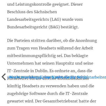
und Leistungskontrolle geeignet. Dieser
Beschluss des Sächsischen
Landesarbeitsgerichts (LAG) wurde vom
Bundesarbeitsgericht (BAG) bestätigt.
Die Parteien stritten darüber, ob die Anordnung
zum Tragen von Headsets während der Arbeit
mitbestimmungspflichtig sei. Das beklagte
Unternehmen hat seinen Hauptsitz und seine
IT-Zentrale in Dublin. Es ordnete an, dass die
Nachtzuschlag: Keine Nachteile für Schichtarbeiter
Ohne Arbeit kein Lohn? Manchmal schon!
Mitarbeiter für die interne Kommunikation
künftig Headsets zu verwenden haben und die
zugehörige Software durch die IT-Zentrale
gewartet wird. Der Gesamtbetriebsrat hatte der