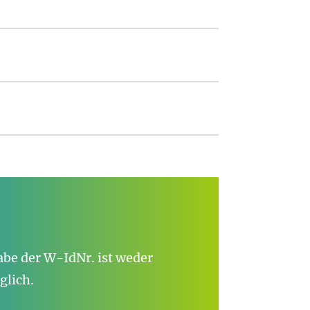
abe der W-IdNr. ist weder
glich.