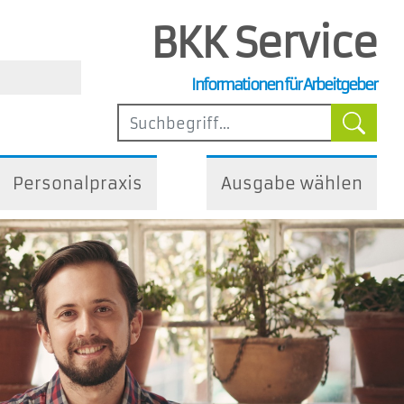
BKK Service
, Steuer- und Arbeitsrecht
Informationen für Arbeitgeber
ilfen
Personalpraxis
Ausgabe wählen
iedliche