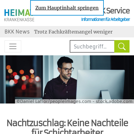
Zum Hauptinhalt springen
BKK Service
Informationen für Arbeitgeber
Nachrichten zu den Themen Sozialversic
BKK News
Trotz Fachkräftemangel weniger
Neueinstellungen
Steuerbegünstigter Urlaubszuschuss:
Erholungsbeihilfen
Geringe Tarifbindung im
Niedriglohnsektor
Jahresarbeitsentgeltgrenzen: Ab 2027
drei unterschiedliche Grenzen
Wechselbereitschaft im Job ist gestiegen
maßgebend
©Daniel Laflor/peopleimages.com - stock.adobe.com
Nachtzuschlag: Keine Nachteile
für Schichtarbeiter