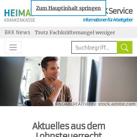
Zum Hauptinhalt springen
BKK Service
Informationen für Arbeitgeber
Nachrichten zu den Themen Sozialversic
BKK News
Trotz Fachkräftemangel weniger
Neueinstellungen
Steuerbegünstigter Urlaubszuschuss:
Erholungsbeihilfen
Geringe Tarifbindung im
Niedriglohnsektor
Jahresarbeitsentgeltgrenzen: Ab 2027
drei unterschiedliche Grenzen
Wechselbereitschaft im Job ist gestiegen
maßgebend
©NDABCREATIVITY - stock.adobe.com
Aktuelles aus dem
Lohnsteuerrecht