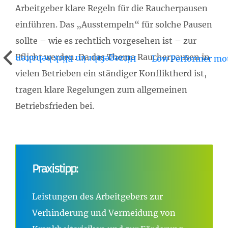
Arbeitgeber klare Regeln für die Raucherpausen
einführen. Das „Ausstempeln“ für solche Pausen
sollte – wie es rechtlich vorgesehen ist – zur
Pflicht werden. Da das Thema Raucherpausen in
Low Performer mot
Hitzegefahr im Blick behalten
vielen Betrieben ein ständiger Konfliktherd ist,
tragen klare Regelungen zum allgemeinen
Betriebsfrieden bei.
Praxistipp:
Leistungen des Arbeitgebers zur
Verhinderung und Vermeidung von