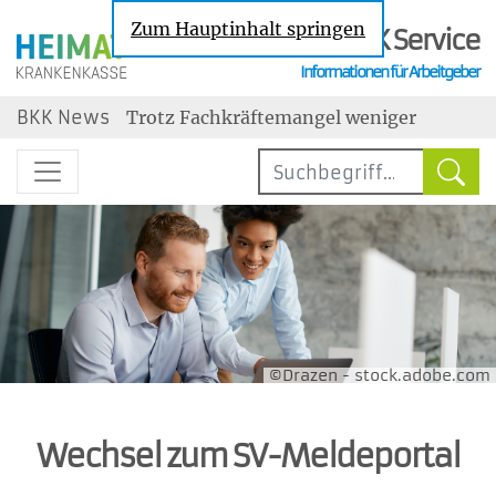
Zum Hauptinhalt springen
BKK Service
Informationen für Arbeitgeber
Nachrichten zu den Themen Sozialversic
BKK News
Trotz Fachkräftemangel weniger
Neueinstellungen
Steuerbegünstigter Urlaubszuschuss:
Erholungsbeihilfen
Geringe Tarifbindung im
Niedriglohnsektor
Jahresarbeitsentgeltgrenzen: Ab 2027
drei unterschiedliche Grenzen
Wechselbereitschaft im Job ist gestiegen
maßgebend
©Drazen - stock.adobe.com
Wechsel zum SV-Meldeportal