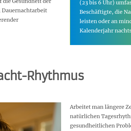
 die Gesundheit der
(23 bis 6 Uhr) umfa
i Dauernachtarbeit
Beschäftigte, die N
erender
leisten oder an min
Kalenderjahr nachts
Nacht-Rhythmus
Arbeitet man längere Z
natürlichen Tagesrhyth
gesundheitlichen Pro