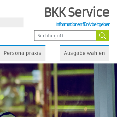
BKK Service
, Steuer- und Arbeitsrecht
Informationen für Arbeitgeber
ilfen
Personalpraxis
Ausgabe wählen
iedliche