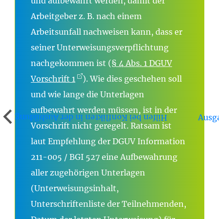
und aufbewahrt werden, damit der
Arbeitgeber z. B. nach einem
Arbeitsunfall nachweisen kann, dass er
seiner Unterweisungsverpflichtung
nachgekommen ist (
§ 4 Abs. 1 DGUV
Vorschrift 1
). Wie dies geschehen soll
und wie lange die Unterlagen
aufbewahrt werden müssen, ist in der
Ausg
Hilfen bei Konflikten in der Ausbildung
Vorschrift nicht geregelt. Ratsam ist
laut Empfehlung der DGUV Information
211-005 / BGI 527 eine Aufbewahrung
aller zugehörigen Unterlagen
(Unterweisungsinhalt,
Unterschriftenliste der Teilnehmenden,