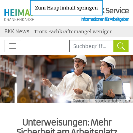
Zum Hauptinhalt springen
BKK Service
Informationen für Arbeitgeber
Nachrichten zu den Themen Sozialversic
BKK News
Trotz Fachkräftemangel weniger
Neueinstellungen
Steuerbegünstigter Urlaubszuschuss:
Erholungsbeihilfen
Geringe Tarifbindung im
Niedriglohnsektor
Jahresarbeitsentgeltgrenzen: Ab 2027
drei unterschiedliche Grenzen
Wechselbereitschaft im Job ist gestiegen
maßgebend
©Montri - stock.adobe.com
Unterweisungen: Mehr
Sicherheit am Arbeitsplatz