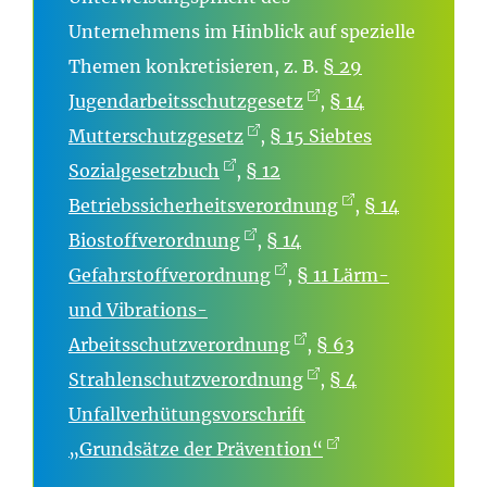
Unternehmens im Hinblick auf spezielle
Themen konkretisieren, z. B.
§ 29
Jugendarbeitsschutzgesetz
,
§ 14
Mutterschutzgesetz
,
§ 15 Siebtes
Sozialgesetzbuch
,
§ 12
Betriebssicherheitsverordnung
,
§ 14
Biostoffverordnung
,
§ 14
Gefahrstoffverordnung
,
§ 11 Lärm-
und Vibrations-
Arbeitsschutzverordnung
,
§ 63
Strahlenschutzverordnung
,
§ 4
Unfallverhütungsvorschrift
„Grundsätze der Prävention“